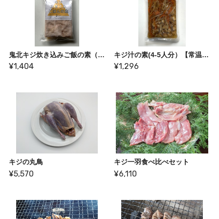
鬼北キジ炊き込みご飯の素（3合用）
キジ汁の素(4-5人分）【常温商品】
¥1,404
¥1,296
キジの丸鳥
キジ一羽食べ比べセット
¥5,570
¥6,110