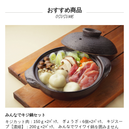
おすすめ商品
みんなでキジ鍋セット
キジカット肉：150ｇ×2ﾊﾟｯｸ、 ぎょうざ：6個×2ﾊﾟｯｸ、 キジスー
プ【濃縮】：200ｇ×2ﾊﾟｯｸ、 みんなでワイワイ鍋を囲みません