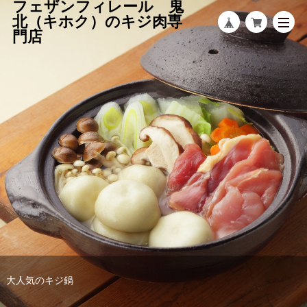
フェザンフィレール 鬼
北（キホク）のキジ肉専
門店
フェザンフィレール農園で飼育している高麗キジ
大人気のキジ鍋
イベントで大人気のキジ串焼き